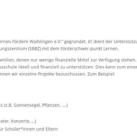
nen Fördern Waiblingen e.V.“ gegründet. Er dient der Unterstützu
tungszentrum (SBBZ) mit dem Förderschwer-punkt Lernen.
milien, denen nur wenige finanzielle Mittel zur Verfügung stehen. U
usschule ideell und finanziell zu unterstützen. Dies kann zum eine
nnen wir einzelne Projekte bezuschussen. Zum Beispiel:
 (z.B. Sonnensegel, Pflanzen, ….)
ater, Konzerte, …)
ür Schüler*innen und Eltern